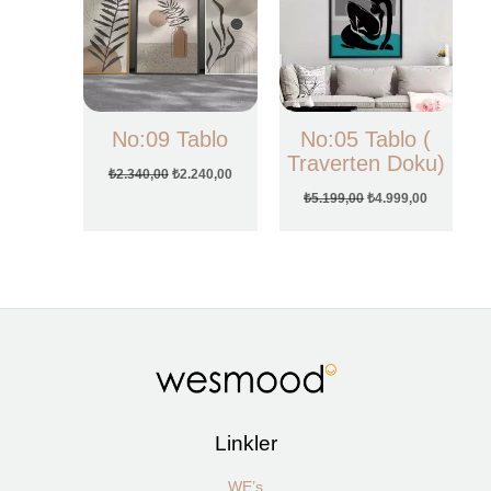
No:09 Tablo
No:05 Tablo (
Traverten Doku)
₺
2.340,00
₺
2.240,00
₺
5.199,00
₺
4.999,00
Linkler
WE’s