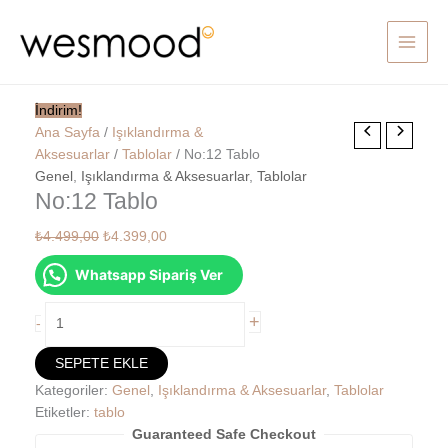
İçeriğe
atla
İndirim!
No:12
Orijinal
Şu
Ana Sayfa
/
Işıklandırma &
Tablo
fiyat:
andaki
Aksesuarlar
/
Tablolar
/ No:12 Tablo
adet
₺4.499,00.
fiyat:
Genel
,
Işıklandırma & Aksesuarlar
,
Tablolar
No:12 Tablo
₺4.399,00.
₺
4.499,00
₺
4.399,00
Whatsapp Sipariş Ver
+
-
SEPETE EKLE
Kategoriler:
Genel
,
Işıklandırma & Aksesuarlar
,
Tablolar
Etiketler:
tablo
Guaranteed Safe Checkout