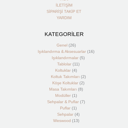
İLETİŞİM
SİPARİŞİ TAKİP ET
YARDIM
KATEGORİLER
26
1
4
1
13
11
4
8
2
5
7
2
16
ürün
ürün
ürün
ürün
ürün
ürün
ürün
ürün
ürün
ürün
ürün
ürün
ürün
Genel
26
Işıklandırma & Aksesuarlar
16
Işıklandırmalar
5
Tablolar
11
Koltuklar
4
Koltuk Takımları
2
Köşe Koltuklar
2
Masa Takımları
8
Modüller
1
Sehpalar & Puflar
7
Puflar
1
Sehpalar
4
Weswood
13