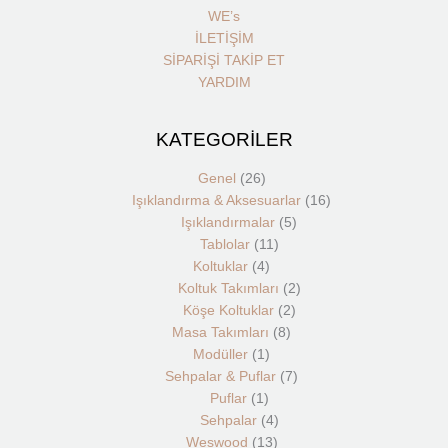
WE’s
İLETİŞİM
SİPARİŞİ TAKİP ET
YARDIM
KATEGORİLER
26
1
4
1
13
11
4
8
2
5
7
2
16
ürün
ürün
ürün
ürün
ürün
ürün
ürün
ürün
ürün
ürün
ürün
ürün
ürün
Genel
26
Işıklandırma & Aksesuarlar
16
Işıklandırmalar
5
Tablolar
11
Koltuklar
4
Koltuk Takımları
2
Köşe Koltuklar
2
Masa Takımları
8
Modüller
1
Sehpalar & Puflar
7
Puflar
1
Sehpalar
4
Weswood
13