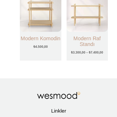
₺3.300,0
-
₺7.400,0
Modern Komodin
Modern Raf
Standı
₺
4.500,00
₺
3.300,00
–
₺
7.400,00
Linkler