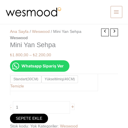
İçeriğe
atla
Mini
Fiyat
Ana Sayfa
/
Weswood
/ Mini Yan Sehpa
Yan
aralığı:
Weswood
Mini Yan Sehpa
Sehpa
₺1.800,00
adet
-
₺
1.800,00
–
₺
2.200,00
₺2.200,00
Whatsapp Sipariş Ver
Standart(30CM)
Yükseltilmiş(46CM)
Temizle
+
-
SEPETE EKLE
Stok kodu:
Yok
Kategoriler:
Weswood