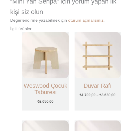
“Mini Yan Sehpa” için yorum yapan ilk
kişi siz olun
Değerlendirme yazabilmek için
oturum açmalısınız
.
İlgili ürünler
Fiyat
aralığı:
₺1.700,0
-
₺3.630,0
Weswood Çocuk
Duvar Rafı
Taburesi
₺
1.700,00
–
₺
3.630,00
₺
2.050,00
Fiyat
aralığı: