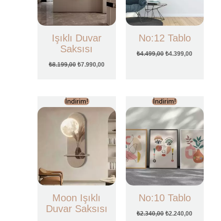
Işıklı Duvar
No:12 Tablo
Saksısı
₺
4.499,00
₺
4.399,00
₺
8.199,00
₺
7.990,00
Orijinal
Şu
Orijinal
Şu
İndirim!
İndirim!
fiyat:
andaki
fiyat:
andaki
₺8.199,00.
fiyat:
₺2.340,00.
fiyat:
₺7.990,00.
₺2.240,00.
Moon Işıklı
No:10 Tablo
Duvar Saksısı
₺
2.340,00
₺
2.240,00