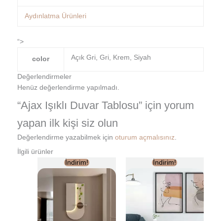
Aydınlatma Ürünleri
“>
Açık Gri, Gri, Krem, Siyah
color
Değerlendirmeler
Henüz değerlendirme yapılmadı.
“Ajax Işıklı Duvar Tablosu” için yorum
yapan ilk kişi siz olun
Değerlendirme yazabilmek için
oturum açmalısınız
.
İlgili ürünler
Orijinal
Şu
Orijinal
Şu
İndirim!
İndirim!
fiyat:
andaki
fiyat:
andaki
₺8.199,00.
fiyat:
₺4.499,00.
fiyat:
₺7.990,00.
₺4.399,00.