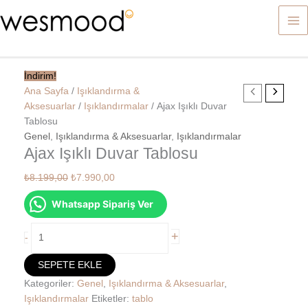
İçeriğe
atla
İndirim!
Ajax
Orijinal
Şu
Ana Sayfa
/
Işıklandırma &
Işıklı
fiyat:
andaki
Aksesuarlar
/
Işıklandırmalar
/ Ajax Işıklı Duvar
Duvar
₺8.199,00.
fiyat:
Tablosu
Tablosu
₺7.990,00.
Genel
,
Işıklandırma & Aksesuarlar
,
Işıklandırmalar
Ajax Işıklı Duvar Tablosu
adet
₺
8.199,00
₺
7.990,00
Whatsapp Sipariş Ver
+
-
SEPETE EKLE
Kategoriler:
Genel
,
Işıklandırma & Aksesuarlar
,
Işıklandırmalar
Etiketler:
tablo