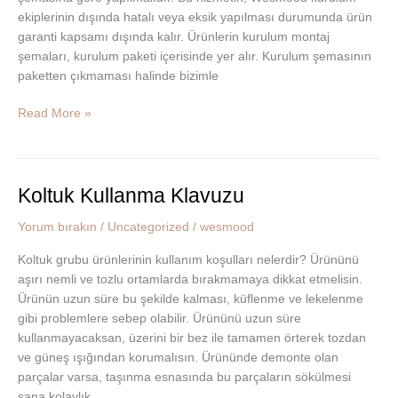
ekiplerinin dışında hatalı veya eksik yapılması durumunda ürün
garanti kapsamı dışında kalır. Ürünlerin kurulum montaj
şemaları, kurulum paketi içerisinde yer alır. Kurulum şemasının
paketten çıkmaması halinde bizimle
Read More »
Koltuk Kullanma Klavuzu
Koltuk
Kullanma
Yorum bırakın
/
Uncategorized
/
wesmood
Klavuzu
Koltuk grubu ürünlerinin kullanım koşulları nelerdir? Ürününü
aşırı nemli ve tozlu ortamlarda bırakmamaya dikkat etmelisin.
Ürünün uzun süre bu şekilde kalması, küflenme ve lekelenme
gibi problemlere sebep olabilir. Ürününü uzun süre
kullanmayacaksan, üzerini bir bez ile tamamen örterek tozdan
ve güneş ışığından korumalısın. Ürününde demonte olan
parçalar varsa, taşınma esnasında bu parçaların sökülmesi
sana kolaylık