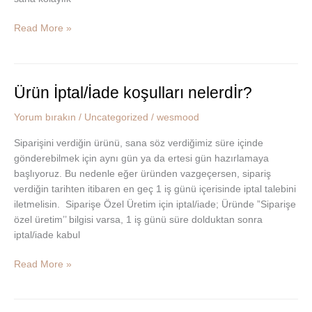
Read More »
Ürün İptal/İade koşulları nelerdİr?
Ürün
İptal/
Yorum bırakın
/
Uncategorized
/
wesmood
İade
koşulları
Siparişini verdiğin ürünü, sana söz verdiğimiz süre içinde
nelerdİr?
gönderebilmek için aynı gün ya da ertesi gün hazırlamaya
başlıyoruz. Bu nedenle eğer üründen vazgeçersen, sipariş
verdiğin tarihten itibaren en geç 1 iş günü içerisinde iptal talebini
iletmelisin. Siparişe Özel Üretim için iptal/iade; Üründe ”Siparişe
özel üretim’’ bilgisi varsa, 1 iş günü süre dolduktan sonra
iptal/iade kabul
Read More »