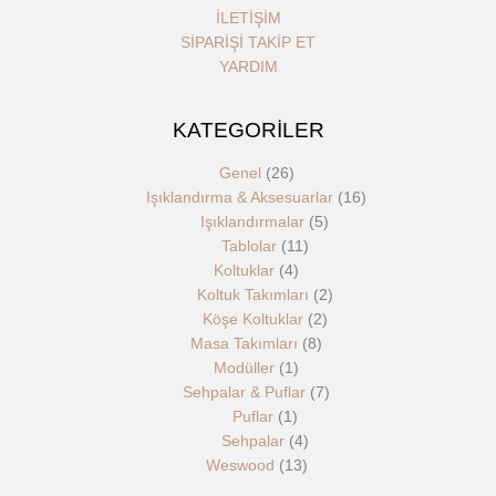
İLETİŞİM
SİPARİŞİ TAKİP ET
YARDIM
KATEGORİLER
26
1
4
1
13
11
4
8
2
5
7
2
16
ürün
ürün
ürün
ürün
ürün
ürün
ürün
ürün
ürün
ürün
ürün
ürün
ürün
Genel
26
Işıklandırma & Aksesuarlar
16
Işıklandırmalar
5
Tablolar
11
Koltuklar
4
Koltuk Takımları
2
Köşe Koltuklar
2
Masa Takımları
8
Modüller
1
Sehpalar & Puflar
7
Puflar
1
Sehpalar
4
Weswood
13