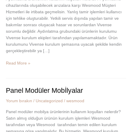
cihazlarında oluşabilecek arızalara karşı Wesmood Müşteri
Hizmetleri ile irtibata geçmelisin. Yanlış tamir işlemleri kullanıcı
için tehlike oluşturabilir. Yetkili servis dışında yapılan tamir ve
bakımlar sonrası oluşacak hasar ve sorunlardan Vivense
sorumlu değildir. Aydınlatma grubundaki ürünlerin kurulumu
Vivense kurulum ekipleri tarafından yapılamamaktadır. Ürün
kurulumunu Vivense kurulum şemasına uyacak şekilde kendin
gerçekleştirebilir ya […]
Read More »
Panel Modüler Mobİlyalar
Panel
Modüler
Yorum bırakın
/
Uncategorized
/
wesmood
Mobİlyalar
Panel modüler mobilya ürünlerinin kullanım koşulları nelerdir?
Satın almış olduğun ürünün kurulum işlemleri Wesmood
tarafından veya Wesmood tarafından temin edilen kurulum
şemasına göre yapılmalıdır. Bu hizmetin, Wesmood kurulum