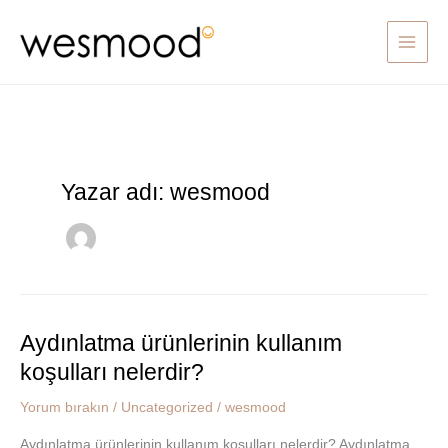
İçeriğe
atla
Yazar adı: wesmood
Aydınlatma ürünlerinin kullanım
Aydınlatma
ürünlerinin
koşulları nelerdir?
kullanım
koşulları
Yorum bırakın
/
Uncategorized
/
wesmood
nelerdir?
Aydınlatma ürünlerinin kullanım koşulları nelerdir? Aydınlatma